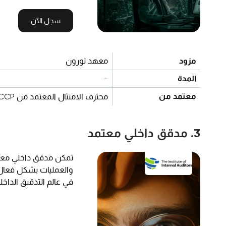
سجل الآن
مزود
معهد لورون
المدة
-
معتمد من
محترف الامتثال المعتمد من CCP
3. مدقق داخلي معتمد
والعمليات بشكل فعال، 
في عالم التدقيق الداخل