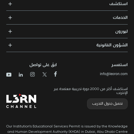
جزيرة أبوظبي، شارع السلام، مبنى سلام المقر الرئيسي، مكتب 503 صندوق
Xpert Learning
استكشف
بريد 105098 | أبوظبي، الإمارات العربية المتحدة
Knowledge Park, Block 11, Office No. 112 and 113 | PO Box: 500383 |
+971 2 552 1155
Dubai, UAE
الدورات التدريبية
+971 4 391 05 03
الخدمات
المدربون والخبراء
التدريب المؤسسي
الشهادات المعتمدة
ليورون
الإرشاد والتوجيه المهني
مجالات المعرفة
الوظائف
الشؤون القانونية
مواقع التدريب
الأخبار
الشروط والأحكام
الدورات الأعلى تقييماً
الامتياز التجاري
سياسة الخصوصية وملفات تعريف الارتباط
الدورات الأعلى تقييمًا حسب الدولة
استفسر
ابقَ على تواصل
برنامج الامتيازات
خريطة الموقع
info@leoron.com
الأسئلة الشائعة
استكشف أكثر من 2000 دورة تدريبية معتمدة عبر
الإنترنت
تحميل جدول التدريب
Our Institution’s Educational Services Permit is issued by the Knowledge
and Human Development Authority (KHDA) in Dubai, Abu Dhabi Centre