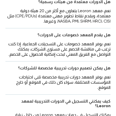
هل الدورات معتمدة من هيئات رسمية؟
نعم، معهد Leoron يتعاون مع أكثر من 20 هيئة دولية
معتمدة، ويقدم نقاط تطوير مهني معتمدة (CPE/PDUs) مثل
NASBA، PMI، SHRM، HRCI، CISI، وغيرها.
هل يقدم المعهد خصومات على الدورات؟
نعم، يوفر المعهد خصومات على التسجيلات الجماعية. إذا كنت
ترغب في مناقشة الخصم على مستوى الشركات، يمكنك
التواصل مع الفريق المعني لبحث إمكانية الحصول على الخصم.
هل يمكن تصميم دورات تدريبية مخصصة للشركات؟
نعم، يوفر المعهد دورات تدريبية مخصصة تلبي احتياجات
المؤسسات المختلفة، سواء كان ذلك في الموقع أو خارج
الموقع.
كيف يمكنني التسجيل في الدورات التدريبية لمعهد
Leoron؟
يمكنك التسجيل في دورات معهد Leoron من خلال زيارة