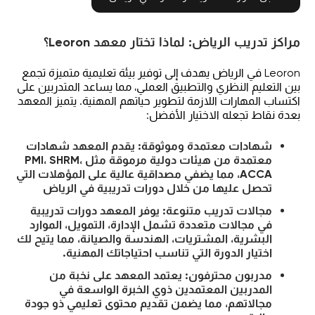
مراكز تدريب الرياض: لماذا تختار معهد Leoron؟
Leoron في الرياض يهدف إلى توفير بيئة تعليمية متميزة تجمع
بين التعليم النظري والتطبيق العملي، مما يساعد المتدربين على
اكتساب المهارات اللازمة لتطوير حياتهم المهنية. يتميز المعهد
بعدة نقاط تجعله الاختيار الأفضل:
شهادات معتمدة وموثوقة: يقدم المعهد شهادات
معتمدة من هيئات دولية مرموقة مثل PMI، SHRM،
ACCA، مما يضفي مصداقية عالية على المؤهلات التي
تحصل عليها من خلال دورات تدريبية في الرياض
مجالات تدريب متنوعة: يوفر المعهد دورات تدريبية
في مجالات متعددة تشمل الإدارة، التمويل، الموارد
البشرية، المشتريات، الهندسة والصيانة، مما يتيح لك
اختيار الدورة التي تناسب احتياجاتك المهنية.
مدربون محترفون: يعتمد المعهد على نخبة من
المدربين المعتمدين ذوي الخبرة الواسعة في
مجالاتهم، مما يضمن تقديم محتوى تعليمي ذو جودة